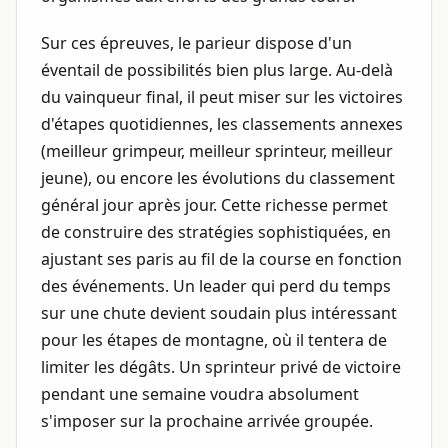
Sur ces épreuves, le parieur dispose d'un
éventail de possibilités bien plus large. Au-delà
du vainqueur final, il peut miser sur les victoires
d'étapes quotidiennes, les classements annexes
(meilleur grimpeur, meilleur sprinteur, meilleur
jeune), ou encore les évolutions du classement
général jour après jour. Cette richesse permet
de construire des stratégies sophistiquées, en
ajustant ses paris au fil de la course en fonction
des événements. Un leader qui perd du temps
sur une chute devient soudain plus intéressant
pour les étapes de montagne, où il tentera de
limiter les dégâts. Un sprinteur privé de victoire
pendant une semaine voudra absolument
s'imposer sur la prochaine arrivée groupée.