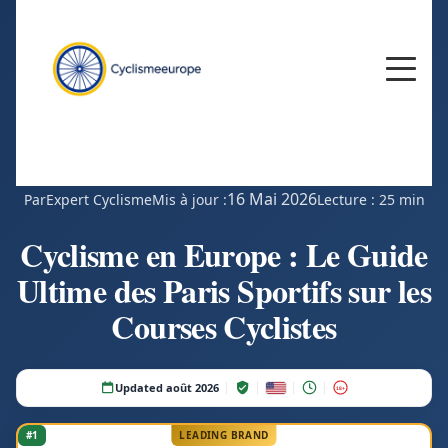
16 Mai 2026
Par
Expert Cyclisme
Mis à jour :
Lecture : 25 min
Cyclisme en Europe : Le Guide
Ultime des Paris Sportifs sur les
Courses Cyclistes
Updated août 2026
18+
#1
LEADING BRAND