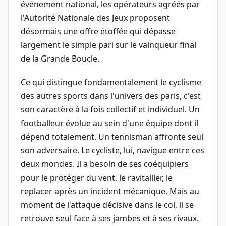
événement national, les opérateurs agréés par
l'Autorité Nationale des Jeux proposent
désormais une offre étoffée qui dépasse
largement le simple pari sur le vainqueur final
de la Grande Boucle.
Ce qui distingue fondamentalement le cyclisme
des autres sports dans l'univers des paris, c'est
son caractère à la fois collectif et individuel. Un
footballeur évolue au sein d'une équipe dont il
dépend totalement. Un tennisman affronte seul
son adversaire. Le cycliste, lui, navigue entre ces
deux mondes. Il a besoin de ses coéquipiers
pour le protéger du vent, le ravitailler, le
replacer après un incident mécanique. Mais au
moment de l'attaque décisive dans le col, il se
retrouve seul face à ses jambes et à ses rivaux.