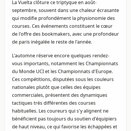
La Vuelta clôture ce triptyque en août-
septembre, souvent dans une chaleur écrasante
qui modifie profondément la physionomie des
courses. Ces événements constituent le cœur
de l'offre des bookmakers, avec une profondeur
de paris inégalée le reste de l'année.
L'automne réserve encore quelques rendez-
vous importants, notamment les Championnats
du Monde UCI et les Championnats d'Europe.
Ces compétitions, disputées sous les couleurs
nationales plutôt que celles des équipes
commerciales, présentent des dynamiques
tactiques très différentes des courses
habituelles. Les coureurs qui s'y alignent ne
bénéficient pas toujours du soutien d'équipiers
de haut niveau, ce qui favorise les échappées et