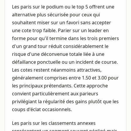
Les paris sur le podium ou le top 5 offrent une
alternative plus sécurisée pour ceux qui
souhaitent miser sur un favori sans accepter
une cote trop faible. Parier sur un leader en
forme pour qu'il termine dans les trois premiers
d'un grand tour réduit considérablement le
risque d'une déconvenue totale liée à une
défaillance ponctuelle ou un incident de course.
Les cotes restent néanmoins attractives,
généralement comprises entre 1.50 et 3.00 pour
les principaux prétendants. Cette approche
convient particulièrement aux parieurs
privilégiant la régularité des gains plutôt que les
coups d'éclat occasionnels.
Les paris sur les classements annexes