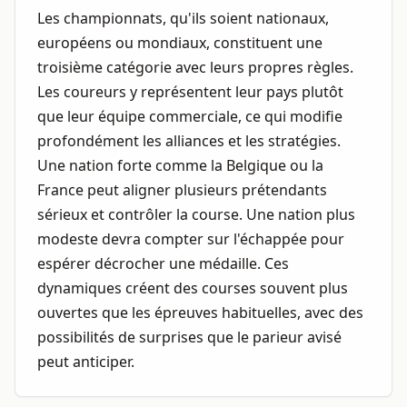
Les championnats, qu'ils soient nationaux,
européens ou mondiaux, constituent une
troisième catégorie avec leurs propres règles.
Les coureurs y représentent leur pays plutôt
que leur équipe commerciale, ce qui modifie
profondément les alliances et les stratégies.
Une nation forte comme la Belgique ou la
France peut aligner plusieurs prétendants
sérieux et contrôler la course. Une nation plus
modeste devra compter sur l'échappée pour
espérer décrocher une médaille. Ces
dynamiques créent des courses souvent plus
ouvertes que les épreuves habituelles, avec des
possibilités de surprises que le parieur avisé
peut anticiper.