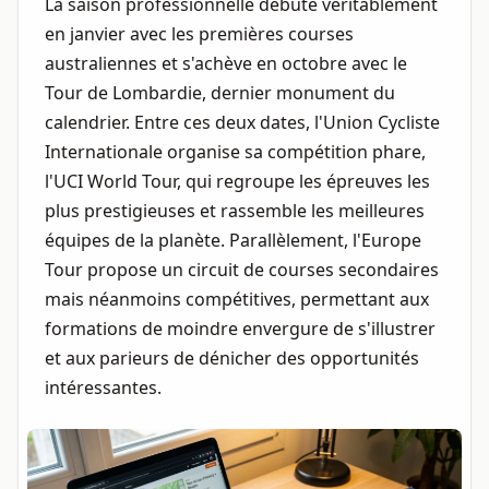
La saison professionnelle débute véritablement
en janvier avec les premières courses
australiennes et s'achève en octobre avec le
Tour de Lombardie, dernier monument du
calendrier. Entre ces deux dates, l'Union Cycliste
Internationale organise sa compétition phare,
l'UCI World Tour, qui regroupe les épreuves les
plus prestigieuses et rassemble les meilleures
équipes de la planète. Parallèlement, l'Europe
Tour propose un circuit de courses secondaires
mais néanmoins compétitives, permettant aux
formations de moindre envergure de s'illustrer
et aux parieurs de dénicher des opportunités
intéressantes.