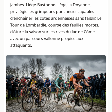
jambes. Liège-Bastogne-Liège, la Doyenne,
privilégie les grimpeurs-puncheurs capables
d'enchaîner les côtes ardennaises sans faiblir. Le
Tour de Lombardie, course des feuilles mortes,
clôture la saison sur les rives du lac de Côme
avec un parcours vallonné propice aux
attaquants.