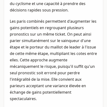
du cyclisme et une capacité à prendre des
décisions rapides sous pression.
Les paris combinés permettent d'augmenter les
gains potentiels en regroupant plusieurs
pronostics sur un même ticket. On peut ainsi
parier simultanément sur le vainqueur d'une
étape et le porteur du maillot de leader à l'issue
de cette même étape, multipliant les cotes entre
elles. Cette approche augmente
mécaniquement le risque, puisqu'il suffit qu'un
seul pronostic soit erroné pour perdre
l'intégralité de la mise. Elle convient aux
parieurs acceptant une variance élevée en
échange de gains potentiellement
spectaculaires.