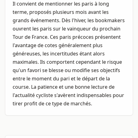
Il convient de mentionner les paris à long
terme, proposés plusieurs mois avant les
grands événements. Dès l'hiver, les bookmakers
ouvrent les paris sur le vainqueur du prochain
Tour de France. Ces paris précoces présentent
l'avantage de cotes généralement plus
généreuses, les incertitudes étant alors
maximales. Ils comportent cependant le risque
qu'un favori se blesse ou modifie ses objectifs
entre le moment du pari et le départ de la
course. La patience et une bonne lecture de
l'actualité cycliste s'avèrent indispensables pour
tirer profit de ce type de marchés.