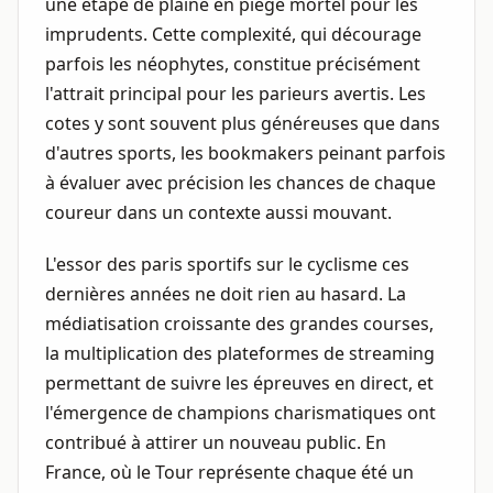
une étape de plaine en piège mortel pour les
imprudents. Cette complexité, qui décourage
parfois les néophytes, constitue précisément
l'attrait principal pour les parieurs avertis. Les
cotes y sont souvent plus généreuses que dans
d'autres sports, les bookmakers peinant parfois
à évaluer avec précision les chances de chaque
coureur dans un contexte aussi mouvant.
L'essor des paris sportifs sur le cyclisme ces
dernières années ne doit rien au hasard. La
médiatisation croissante des grandes courses,
la multiplication des plateformes de streaming
permettant de suivre les épreuves en direct, et
l'émergence de champions charismatiques ont
contribué à attirer un nouveau public. En
France, où le Tour représente chaque été un