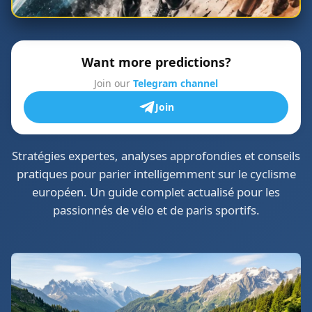
Want more predictions?
Join our
Telegram channel
Join
Stratégies expertes, analyses approfondies et conseils
pratiques pour parier intelligemment sur le cyclisme
européen. Un guide complet actualisé pour les
passionnés de vélo et de paris sportifs.