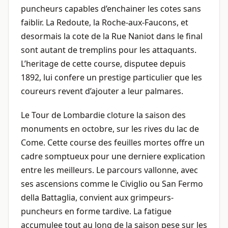
puncheurs capables d’enchainer les cotes sans
faiblir. La Redoute, la Roche-aux-Faucons, et
desormais la cote de la Rue Naniot dans le final
sont autant de tremplins pour les attaquants.
L’heritage de cette course, disputee depuis
1892, lui confere un prestige particulier que les
coureurs revent d’ajouter a leur palmares.
Le Tour de Lombardie cloture la saison des
monuments en octobre, sur les rives du lac de
Come. Cette course des feuilles mortes offre un
cadre somptueux pour une derniere explication
entre les meilleurs. Le parcours vallonne, avec
ses ascensions comme le Civiglio ou San Fermo
della Battaglia, convient aux grimpeurs-
puncheurs en forme tardive. La fatigue
accumulee tout au long de la saison pese sur les