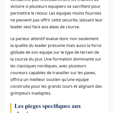
victoire si plusieurs equipiers se sacrifient pour
permettre le retour. Les equipes moins fournies
ne peuvent pas offrir cette securite, laissant leur
leader seul face aux aleas de course.
Le parieur attentif evalue donc non seulement
la qualite du leader presume mais aussi la force
globale de son equipe sur le type de terrain de
la course du jour. Une formation dominante sur
les classiques nordiques, avec plusieurs
coureurs capables de travailler sur les paves,
offrira un meilleur soutien qu’une equipe
construite pour les grands tours et alignant des
grimpeurs inadaptes.
Les pieges specifiques aux