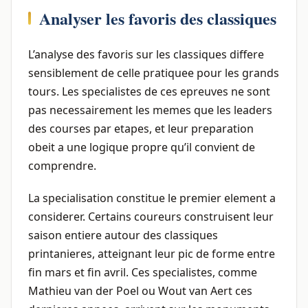
Analyser les favoris des classiques
L’analyse des favoris sur les classiques differe
sensiblement de celle pratiquee pour les grands
tours. Les specialistes de ces epreuves ne sont
pas necessairement les memes que les leaders
des courses par etapes, et leur preparation
obeit a une logique propre qu’il convient de
comprendre.
La specialisation constitue le premier element a
considerer. Certains coureurs construisent leur
saison entiere autour des classiques
printanieres, atteignant leur pic de forme entre
fin mars et fin avril. Ces specialistes, comme
Mathieu van der Poel ou Wout van Aert ces