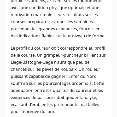
dernieres annees, arrivent sur les monuments
avec une condition physique optimale et une
motivation maximale. Leurs resultats sur les
courses preparatoires, dans les semaines
precedant les grandes echeances, fournissent
des indications fiables sur leur niveau de forme.
Le profil du coureur doit correspondre au profil
de la course. Un grimpeur-puncheur brillant sur
Liege-Bastogne-Liege n’aura que peu de
chances sur les paves de Roubaix. Un rouleur
puissant capable de gagner l’Enfer du Nord
souffrira sur les pourcentages ardennais. Cette
adequation entre les qualites du coureur et les
exigences du parcours doit guider l’analyse,
ecartant d’emblee les pretendants mal tailles
pour l’epreuve du jour.