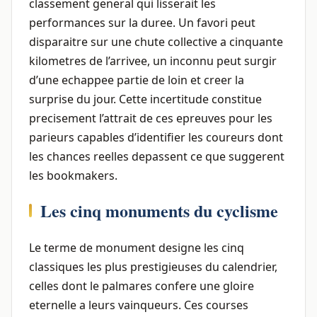
classement general qui lisserait les
performances sur la duree. Un favori peut
disparaitre sur une chute collective a cinquante
kilometres de l’arrivee, un inconnu peut surgir
d’une echappee partie de loin et creer la
surprise du jour. Cette incertitude constitue
precisement l’attrait de ces epreuves pour les
parieurs capables d’identifier les coureurs dont
les chances reelles depassent ce que suggerent
les bookmakers.
Les cinq monuments du cyclisme
Le terme de monument designe les cinq
classiques les plus prestigieuses du calendrier,
celles dont le palmares confere une gloire
eternelle a leurs vainqueurs. Ces courses