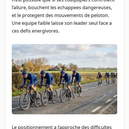
l’allure, bouchent les echappees dangereuses,
et le protegent des mouvements de peloton.
Une equipe faible laisse son leader seul face a
ces defis energivores.
Le positionnement a l’approche des difficultes