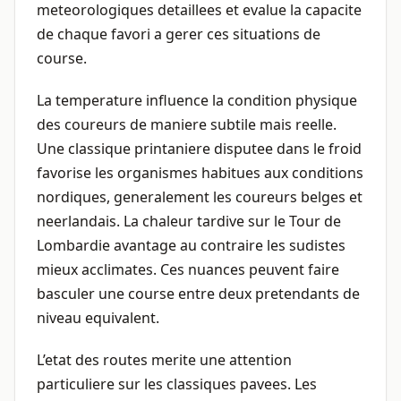
meteorologiques detaillees et evalue la capacite
de chaque favori a gerer ces situations de
course.
La temperature influence la condition physique
des coureurs de maniere subtile mais reelle.
Une classique printaniere disputee dans le froid
favorise les organismes habitues aux conditions
nordiques, generalement les coureurs belges et
neerlandais. La chaleur tardive sur le Tour de
Lombardie avantage au contraire les sudistes
mieux acclimates. Ces nuances peuvent faire
basculer une course entre deux pretendants de
niveau equivalent.
L’etat des routes merite une attention
particuliere sur les classiques pavees. Les