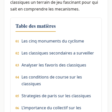
classiques un terrain de jeu fascinant pour qui
sait en comprendre les mecanismes.
Table des matières
Les cinq monuments du cyclisme
Les classiques secondaires a surveiller
Analyser les favoris des classiques
Les conditions de course sur les
classiques
Strategies de paris sur les classiques
L’importance du collectif sur les