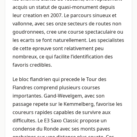
acquis un statut de quasi-monument depuis
leur creation en 2007. Le parcours sinueux et
vallonne, avec ses onze secteurs de routes non
goudronnees, cree une course spectaculaire ou
les ecarts se font naturellement. Les specialistes
de cette epreuve sont relativement peu
nombreux, ce qui facilite l’identification des
favoris credibles.
Le bloc flandrien qui precede le Tour des
Flandres comprend plusieurs courses
importantes. Gand-Wevelgem, avec son
passage repete sur le Kemmelberg, favorise les
coureurs rapides capables de survivre aux
difficultes. Le E3 Saxo Classic propose un
condense du Ronde avec ses monts paves