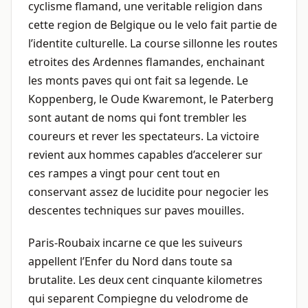
cyclisme flamand, une veritable religion dans
cette region de Belgique ou le velo fait partie de
l’identite culturelle. La course sillonne les routes
etroites des Ardennes flamandes, enchainant
les monts paves qui ont fait sa legende. Le
Koppenberg, le Oude Kwaremont, le Paterberg
sont autant de noms qui font trembler les
coureurs et rever les spectateurs. La victoire
revient aux hommes capables d’accelerer sur
ces rampes a vingt pour cent tout en
conservant assez de lucidite pour negocier les
descentes techniques sur paves mouilles.
Paris-Roubaix incarne ce que les suiveurs
appellent l’Enfer du Nord dans toute sa
brutalite. Les deux cent cinquante kilometres
qui separent Compiegne du velodrome de