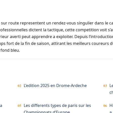
ur route representent un rendez-vous singulier dans le ca
essionnelles dictent la tactique, cette competition voit s’a
eur averti peut apprendre a exploiter. Depuis l’introductio
fort de la fin de saison, attirant les meilleurs coureurs d
 fond bleu.
L’edition 2025 en Drome-Ardeche
L
c
la
Les differents types de paris sur les
H
Championnats d’Europe
a