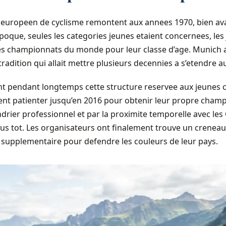
europeen de cyclisme remontent aux annees 1970, bien avant
poque, seules les categories jeunes etaient concernees, les
es championnats du monde pour leur classe d’age. Munich a
tradition qui allait mettre plusieurs decennies a s’etendre a
 pendant longtemps cette structure reservee aux jeunes cat
nt patienter jusqu’en 2016 pour obtenir leur propre champ
lendrier professionnel et par la proximite temporelle avec 
s tot. Les organisateurs ont finalement trouve un crenea
 supplementaire pour defendre les couleurs de leur pays.