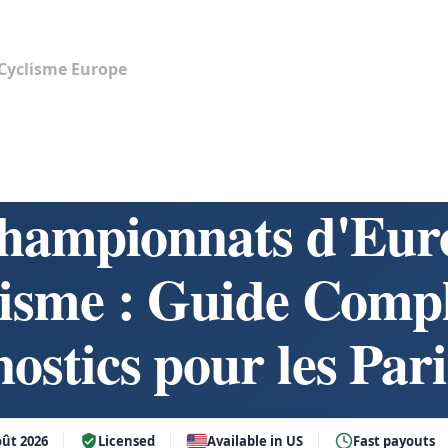
Cyclisme Europe
Strategies Avancees
Classiques cyc
hampionnats d'Eur
isme : Guide Compl
ostics pour les Par
ût 2026
Licensed
Available in US
Fast payouts