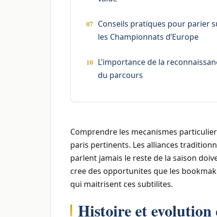
Conseils pratiques pour parier s
les Championnats d’Europe
L’importance de la reconnaissan
du parcours
Comprendre les mecanismes particuliers
paris pertinents. Les alliances tradition
parlent jamais le reste de la saison doi
cree des opportunites que les bookmake
qui maitrisent ces subtilites.
Histoire et evoluti